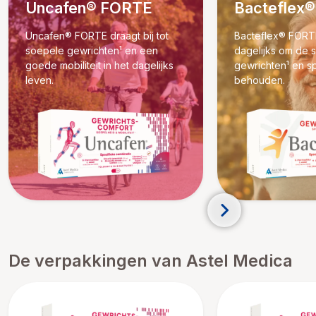
Uncafen® FORTE
Bacteflex
Uncafen® FORTE draagt bij tot
Bacteflex® FORTE
soepele gewrichten¹ en een
dagelijks om de 
goede mobiliteit in het dagelijks
gewrichten¹ en sp
leven.
behouden.
De verpakkingen van Astel Medica