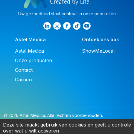
Uw gezondheid staat centraal in onze prioriteiten
Astel Medica
Ontdek ons ook
Astel Medica
ShowMeLocal
Onze producten
Contact
Carrière
© 2026 Astel Medica. Alle rechten voorbehouden.
Juridische kennisgeving
privacybeleid
Cookies
Deze site maakt gebruik van cookies en geeft u controle
over wat u wilt activeren
NL