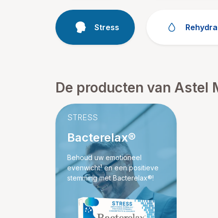
Stress
Rehydra
De producten van Astel 
STRESS
Bacterelax®
Behoud uw emotioneel
evenwicht¹ en een positieve
stemming met Bacterelax®!