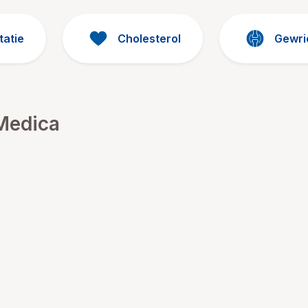
tatie
Cholesterol
Gewri
Medica