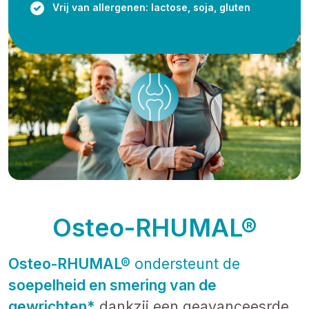
Vrij van allergenen: lactose, soja, gluten
Osteo-RHUMAL®
Osteo-RHUMAL®
ondersteunt de
soepelheid en smering van de
gewrichten*
dankzij een geavanceesrde