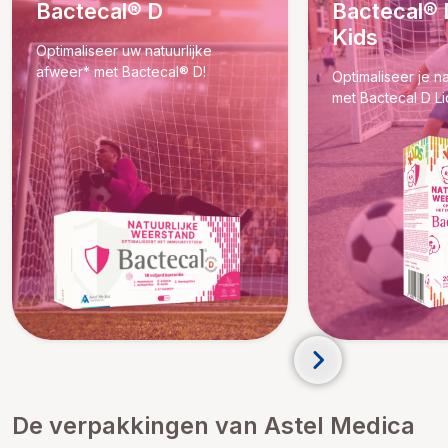
Bactecal® D
Bactecal® 
Kids
Optimaliseer uw natuurlijke
afweer* met Bactecal® D!
Optimaliseer je na
met Bactecal D Li
De verpakkingen van Astel Medica