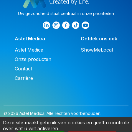
Uw gezondheid staat centraal in onze prioriteiten
Astel Medica
Ontdek ons ook
Astel Medica
ShowMeLocal
Onze producten
Contact
Carrière
© 2026 Astel Medica. Alle rechten voorbehouden.
Juridische kennisgeving
privacybeleid
Cookies
Deze site maakt gebruik van cookies en geeft u controle
over wat u wilt activeren
NL