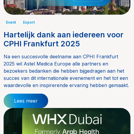
Event
Export
Hartelijk dank aan iedereen voor
CPHI Frankfurt 2025
Na een succesvolle deelname aan CPHI Frankfurt
2025 wil Astel Medica Europe alle partners en
bezoekers bedanken die hebben bijgedragen aan het
succes van dit internationale evenement en het tot een
waardevolle en inspirerende ervaring hebben gemaakt.
Lees meer