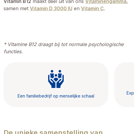
Vitamin B12
maakt deel uit van ons
Vitaminengamma
,
samen met
Vitamin D 3000 IU
en
Vitamin C
.
* Vitamine B12 draagt bij tot normale psychologische
functies.
Exp
Een familiebedrijf op menselijke schaal
De unieke samenstelling van