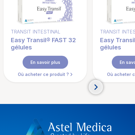
TRANSIT INTESTINAL
TRANSIT INTE
Easy Transil® FAST 32
Easy Transi
gélules
gélules
En savoir plus
En savo
Où acheter ce produit ?
Où acheter c