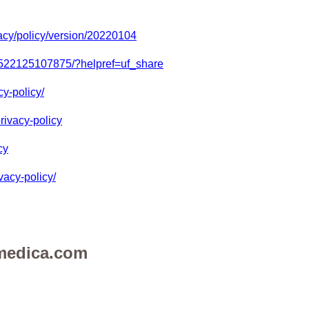
acy/policy/version/20220104
19522125107875/?helpref=uf_share
cy-policy/
rivacy-policy
cy
ivacy-policy/
l-medica.com