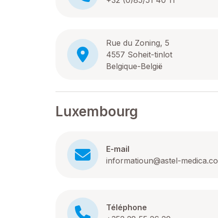
+32 (0)85/51 40 11
Rue du Zoning, 5
4557 Soheit-tinlot
Belgique-België
Luxembourg
E-mail
informatioun@astel-medica.c
Téléphone