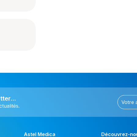
ter...
tualités.
Astel Medica
Découvrez-no